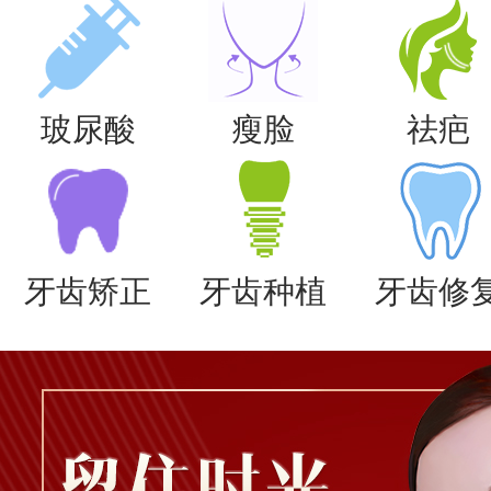
玻尿酸
瘦脸
祛疤
牙齿矫正
牙齿种植
牙齿修